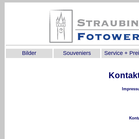
Bilder
Souveniers
Service + Pre
Kontak
Impress
Konta